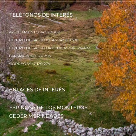
TELÉFONOS DE INTERÉS
AYUNTAMIENTO 947120002
CENTRO DE SALUD CITAS 947 120 588
CENTRO DE SALUD URGENCIAS 947 120 483
FARMACIA 947 120 398
CORREOS 947 120 274
ENLACES DE INTERÉS
ESPINOSA DE LOS MONTEROS
CEDER MERINDADES